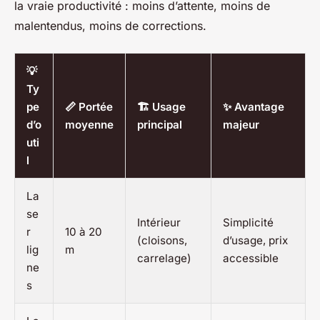
la vraie productivité : moins d’attente, moins de
malentendus, moins de corrections.
💡
Ty
pe
📏 Portée
🏗️ Usage
✨ Avantage
d’o
moyenne
principal
majeur
uti
l
La
se
Intérieur
Simplicité
r
10 à 20
(cloisons,
d’usage, prix
lig
m
carrelage)
accessible
ne
s