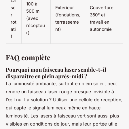
La
100 à
se
Extérieur
Couverture
500 m
r
(fondations,
360° et
(avec
rot
terrasseme
travail en
récepteu
ati
nt)
autonomie
r)
f
FAQ complète
Pourquoi mon faisceau laser semble-t-il
disparaître en plein après-midi ?
La luminosité ambiante, surtout en plein soleil, peut
rendre un faisceau laser rouge presque invisible à
l’œil nu. La solution ? Utiliser une cellule de réception,
qui capte le signal lumineux même en haute
luminosité. Les lasers à faisceau vert sont aussi plus
visibles en conditions de jour, mais leur portée utile