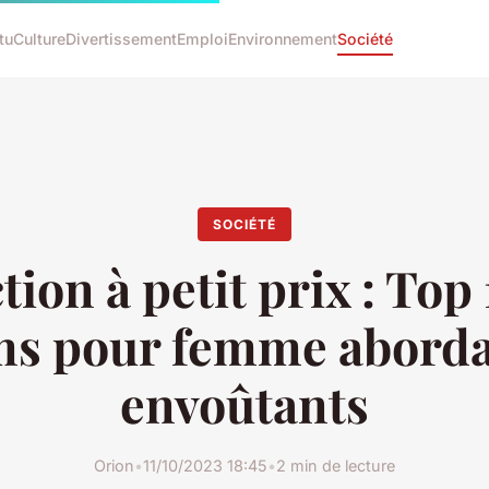
tu
Culture
Divertissement
Emploi
Environnement
Société
SOCIÉTÉ
ion à petit prix : Top
s pour femme aborda
envoûtants
Orion
•
11/10/2023 18:45
•
2 min de lecture