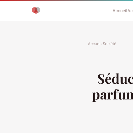
Accueil
Ac
Accueil
›
Société
Séduct
parfum