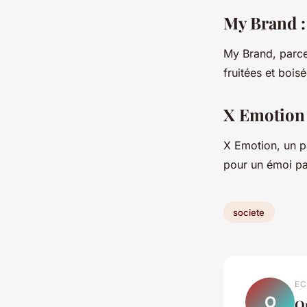
My Brand : 
My Brand, parce
fruitées et bois
X Emotion 
X Emotion, un pa
pour un émoi par
societe
EC
O
O