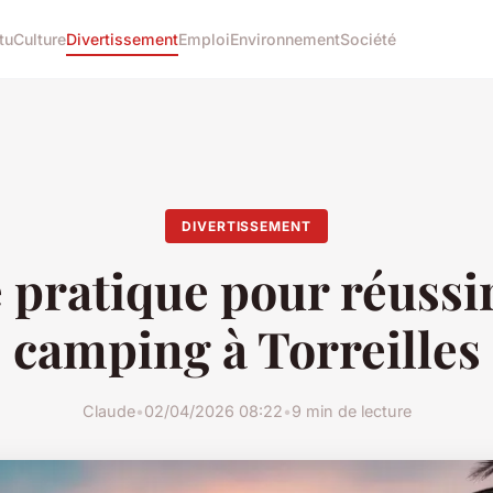
tu
Culture
Divertissement
Emploi
Environnement
Société
DIVERTISSEMENT
 pratique pour réussir
camping à Torreilles
Claude
•
02/04/2026 08:22
•
9 min de lecture