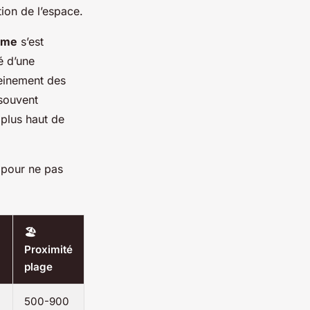
tion de l’espace.
ome
s’est
é d’une
pleinement des
 souvent
 plus haut de
 pour ne pas
🏖️
Proximité
plage
500-900