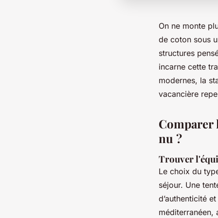
On ne monte plu
de coton sous un
structures pensé
incarne cette t
modernes, la st
vacancière repen
Comparer 
nu ?
Trouver l'équi
Le choix du typ
séjour. Une ten
d’authenticité e
méditerranéen, a