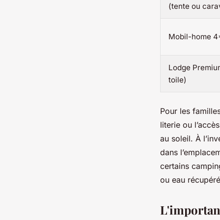
(tente ou car
Mobil-home 4
Lodge Premium
toile)
Pour les famille
literie ou l’acc
au soleil. À l’i
dans l’emplacem
certains campi
ou eau récupérée
L'importanc