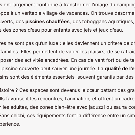
s ont largement contribué à transformer l’image du camping
repos à un véritable village de vacances. On trouve désorm
uverts, des
piscines chauffées
, des toboggans aquatiques, 
 des zones d’eau pour enfants avec jets et jeux d’eau.
res ne sont pas qu’un luxe : elles deviennent un critère de c
familles. Elles permettent de varier les plaisirs, de se rafraî
roposer des activités encadrées. En cas de vent fort ou de 
e piscine couverte peut sauver une journée. La
qualité de l’
sins sont des éléments essentiels, souvent garantis par des 
’histoire ? Ces espaces sont devenus le cœur battant des gr
Ils favorisent les rencontres, l’animation, et offrent un cadr
r les adultes, des zones bien-être avec jacuzzi ou sauna c
 Sans chichi, ces équipements font la différence entre un sim
périence.