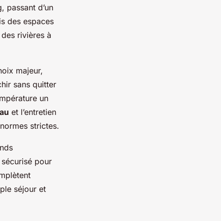
, passant d’un
ais des espaces
des rivières à
hoix majeur,
chir sans quitter
température un
eau
et l’entretien
normes strictes.
ands
e sécurisé pour
omplètent
ple séjour et