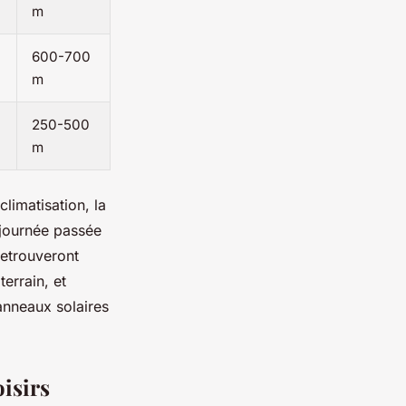
m
600-700
m
250-500
m
climatisation, la
 journée passée
retrouveront
errain, et
anneaux solaires
oisirs