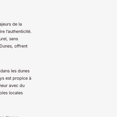
ajeurs de la
e l’authenticité.
urel, sans
Dunes, offrent
s dans les dunes
ays est propice à
nheur avec du
oles locales