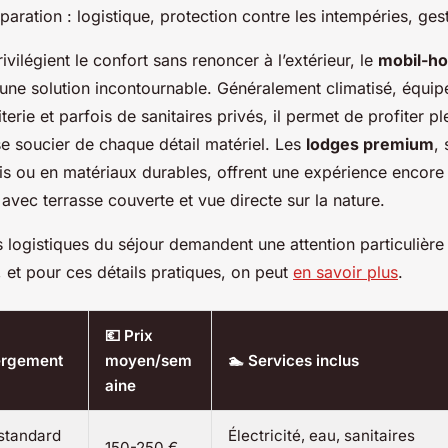
paration : logistique, protection contre les intempéries, ges
ivilégient le confort sans renoncer à l’extérieur, le
mobil-h
e solution incontournable. Généralement climatisé, équip
iterie et parfois de sanitaires privés, il permet de profiter 
e soucier de chaque détail matériel. Les
lodges premium
,
is ou en matériaux durables, offrent une expérience encore
vec terrasse couverte et vue directe sur la nature.
 logistiques du séjour demandent une attention particulière
r, et pour ces détails pratiques, on peut
en savoir plus
.
💶 Prix
ergement
moyen/sem
🏊 Services inclus
aine
standard
Électricité, eau, sanitaires
150-250 €