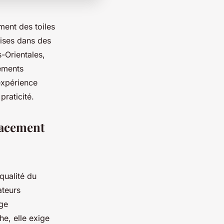
ment des toiles
lises dans des
-Orientales,
pements
expérience
praticité.
lacement
qualité du
ateurs
age
he, elle exige