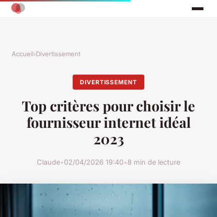
Accueil
›
Divertissement
DIVERTISSEMENT
Top critères pour choisir le
fournisseur internet idéal
2023
Claude
•
02/04/2026 19:40
•
8 min de lecture