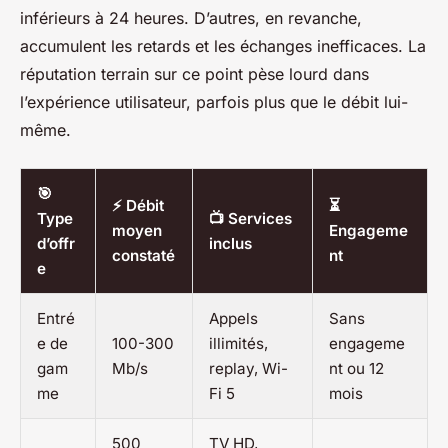
inférieurs à 24 heures. D’autres, en revanche,
accumulent les retards et les échanges inefficaces. La
réputation terrain sur ce point pèse lourd dans
l’expérience utilisateur, parfois plus que le débit lui-
même.
🎯
⚡ Débit
⏳
Type
📺 Services
moyen
Engageme
d’offr
inclus
constaté
nt
e
Entré
Appels
Sans
e de
100-300
illimités,
engageme
gam
Mb/s
replay, Wi-
nt ou 12
me
Fi 5
mois
500
TV HD,