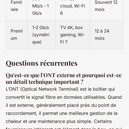
Famil
Souvent 12
Mb/s - 1
cloud, Wi-Fi
iale
mois
Gb/s
6
1-2 Gb/s
TV 4K, box
Premi
12 à 24
(symétri
gaming, Wi-
um
mois
que)
Fi 7
Questions récurrentes
Qu'est-ce que l'ONT externe et pourquoi est-ce
un détail technique important ?
L’ONT (Optical Network Terminal) est le boîtier qui
convertit le signal fibre en données utilisables. Quand
il est externe, généralement placé près du point de
raccordement, il permet une meilleure gestion de la
chaleur et une maintenance plus simple. Certains